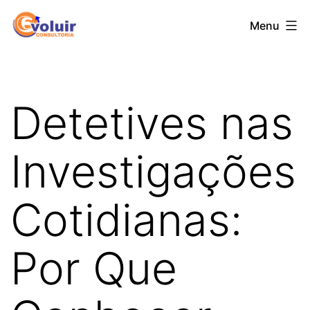
Skip
evoluirconsultoria-
Menu
to
ma.com.br
content
Detetives nas
Investigações
Cotidianas:
Por Que